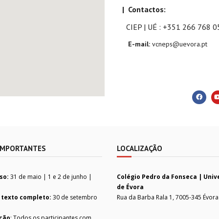
| Contactos:
CIEP | UÉ : +351 266 768 05
E-mail:
vcneps@uevora.pt
IMPORTANTES
LOCALIZAÇÃO
so:
31 de maio | 1 e 2 de junho |
Colégio Pedro da Fonseca | Univ
de Évora
 texto completo:
30 de setembro
Rua da Barba Rala 1, 7005-345 Évora
ção
: Todos os participantes com