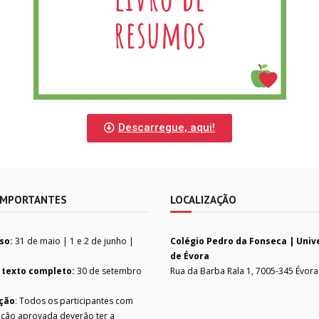
Descarregue, aqui!
IMPORTANTES
LOCALIZAÇÃO
so:
31 de maio | 1 e 2 de junho |
Colégio Pedro da Fonseca | Univ
de Évora
 texto completo:
30 de setembro
Rua da Barba Rala 1, 7005-345 Évora
ção
: Todos os participantes com
ção aprovada deverão ter a